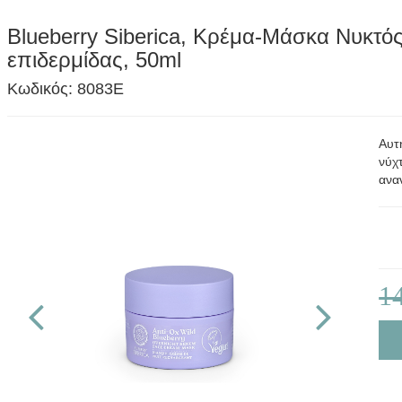
Blueberry Siberica, Κρέμα-Μάσκα Νυκτό
επιδερμίδας, 50ml
Κωδικός: 8083E
Αυτ
νύχ
ανα
1