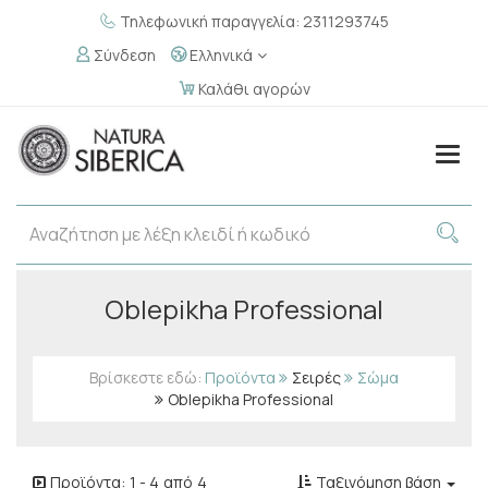
Τηλεφωνική παραγγελία: 2311293745
Σύνδεση
Ελληνικά
Καλάθι αγορών
Togg
navig
Oblepikha Professional
Βρίσκεστε εδώ:
Προϊόντα
Σειρές
Σώμα
Oblepikha Professional
Προϊόντα:
1
-
4
από
4
Ταξινόμηση βάση