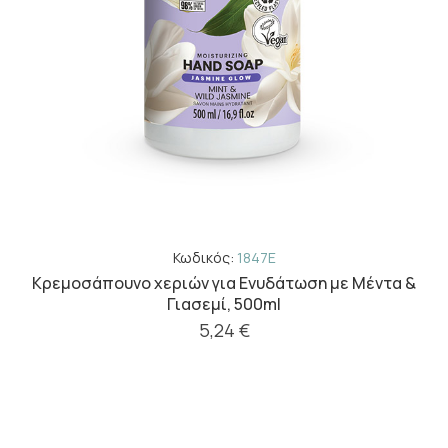
Κωδικός:
1847E
Κρεμοσάπουνο χεριών για Ενυδάτωση με Μέντα &
Γιασεμί, 500ml
5,24 €