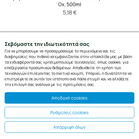
Ox, 500ml
5,18 €
Σεβόμαστε την ιδιωτικότητά σας
Για να μπορέσουμε να προσαρμόσουμε το περιεχόμενο και τις
διαφημίσεις που πιθανό να εμφανίζονται στην ιστοσελίδα μας με βάση
τα ενδιαφέροντά σας χρησιμοποιούμε τεχνολογίες, όπως cookies, για
επεξεργασία προσωπικών δεδομένων. Αποδεχθείτε τη χρήση των
τεχνολογιών επιλέγοντας το σχετικό κουμπί. Υπάρχει η δυνατότητα να
επιστρέψετε σε αυτόν τον ιστότοπο ανά πάσα στιγμή και να αλλάξετε
την επιλογή σας ανάλογα με τις προτιμήσεις σας.
Αποδοχή cookies
Newsletter
Ρυθμίσεις cookies
Για να λαμβάνετε τα νέα και τις ενημερώσεις μας
Εγγραφή
Απόρριψη όλων