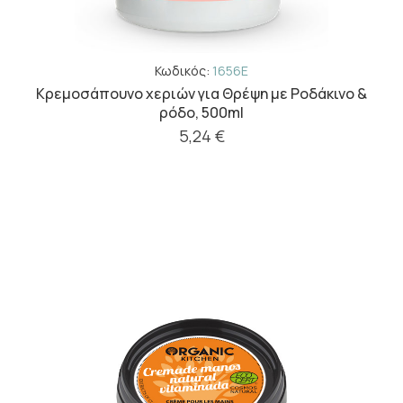
Κωδικός:
1656E
Κρεμοσάπουνο χεριών για Θρέψη με Ροδάκινο &
ρόδο, 500ml
5,24 €