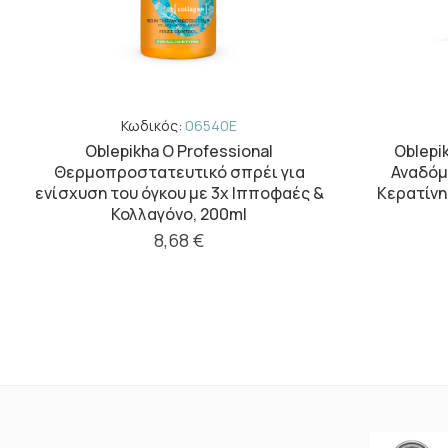
Κωδικός:
06540E
Oblepikha O Professional
Oblepi
Θερμοπροστατευτικό σπρέι για
Αναδόμ
ενίσχυση του όγκου με 3x Ιπποφαές &
Κερατίνη
Κολλαγόνο, 200ml
8,68 €