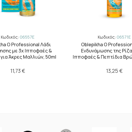
Κωδικός:
06557E
Κωδικός:
06571E
kha O Professional Λάδι
Oblepikha O Profession
ησης με 3x Ιπποφαές &
Ενδυνάμωσης της Ρίζα
 για Άκρες Μαλλιών, 50ml
Ιπποφαές & Πεπτίδια Βρώ
11,73 €
13,25 €