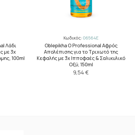
Κωδικός:
06564E
al Λάδι
Oblepikha O Professional Αφρός
ς με 3x
Απολέπισης για το Τριχωτό της
μης, 100ml
Κεφαλής με 3x Ιπποφαές & Σαλικυλικό
Οξύ, 150ml
9,54 €