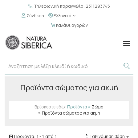
Τηλεφωνική παραγγελία: 2311293745
Σύνδεση
Ελληνικά
Καλάθι αγορών
Togg
navig
Προϊόντα σώματος για ακμή
Βρίσκεστε εδώ:
Προϊόντα
Σώμα
Προϊόντα σώματος για ακμή
Προϊόντα:
1
-
1
από
1
Ταξινόμηση βάση