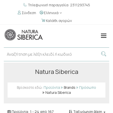
Τηλεφωνική παραγγελία: 2311293745
Σύνδεση
Ελληνικά
Καλάθι αγορών
Togg
navig
Natura Siberica
Βρίσκεστε εδώ:
Προϊόντα
Brands
Πρόσωπο
Natura Siberica
Προϊόντα:
1
-
24
από
167
Ταξινόμηση βάση