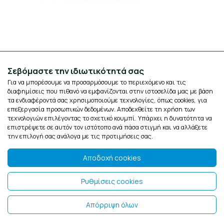
Κωδικός:
0760E
The Mammoth Κρεμώδης αφρός ξυρίσματος &
Σεβόμαστε την ιδιωτικότητά σας
Μάσκα 2 σε 1, κατάλληλο για όλους τους τύπους
Για να μπορέσουμε να προσαρμόσουμε το περιεχόμενο και τις
δέρματος, κατάλληλο για όλες τις ηλικίες, 150ml
διαφημίσεις που πιθανό να εμφανίζονται στην ιστοσελίδα μας με βάση
τα ενδιαφέροντά σας χρησιμοποιούμε τεχνολογίες, όπως cookies, για
8,89 €
επεξεργασία προσωπικών δεδομένων. Αποδεχθείτε τη χρήση των
τεχνολογιών επιλέγοντας το σχετικό κουμπί. Υπάρχει η δυνατότητα να
επιστρέψετε σε αυτόν τον ιστότοπο ανά πάσα στιγμή και να αλλάξετε
την επιλογή σας ανάλογα με τις προτιμήσεις σας.
Αποδοχή cookies
Ρυθμίσεις cookies
Απόρριψη όλων