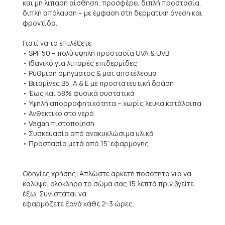
και μη λιπαρή αίσθηση, προσφέρει διπλή προστασία,
διπλή απόλαυση – με έμφαση στη δερματική άνεση και
φροντίδα.
Γιατί να το επιλέξετε:
• SPF 50 – πολύ υψηλή προστασία UVA & UVB
• Ιδανικό για λιπαρές επιδερμίδες
• Ρύθμιση σμήγματος & ματ αποτέλεσμα
• Βιταμίνες B5, A & E με προστατευτική δράση
• Έως και 58% φυσικά συστατικά
• Υψηλή απορροφητικότητα – χωρίς λευκά κατάλοιπα
• Ανθεκτικό στο νερό
• Vegan πιστοποίηση
• Συσκευασία από ανακυκλώσιμα υλικά
• Προστασία μετά από 15’ εφαρμογής
Οδηγίες χρήσης: Απλώστε αρκετή ποσότητα για να
καλύψει ολόκληρο το σώμα σας 15 λεπτά πριν βγείτε
έξω. Συνιστάται να
εφαρμόζετε ξανά κάθε 2-3 ώρες.