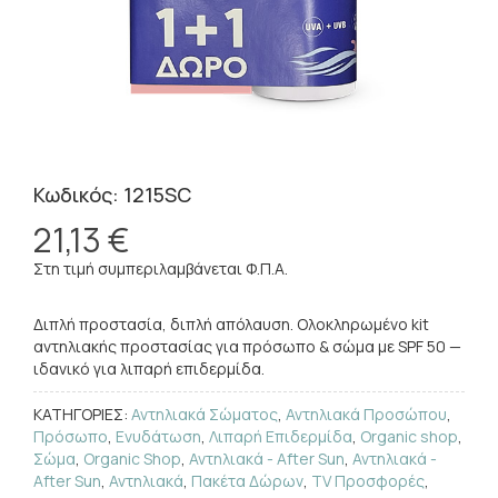
Κωδικός: 1215SC
21,13 €
Στη τιμή συμπεριλαμβάνεται Φ.Π.Α.
Διπλή προστασία, διπλή απόλαυση. Ολοκληρωμένο kit
αντηλιακής προστασίας για πρόσωπο & σώμα με SPF 50 —
ιδανικό για λιπαρή επιδερμίδα.
ΚΑΤΗΓΟΡΙΕΣ:
Αντηλιακά Σώματος
,
Αντηλιακά Προσώπου
,
Πρόσωπο
,
Ενυδάτωση
,
Λιπαρή Επιδερμίδα
,
Organic shop
,
Σώμα
,
Organic Shop
,
Αντηλιακά - After Sun
,
Αντηλιακά -
After Sun
,
Αντηλιακά
,
Πακέτα Δώρων
,
TV Προσφορές
,