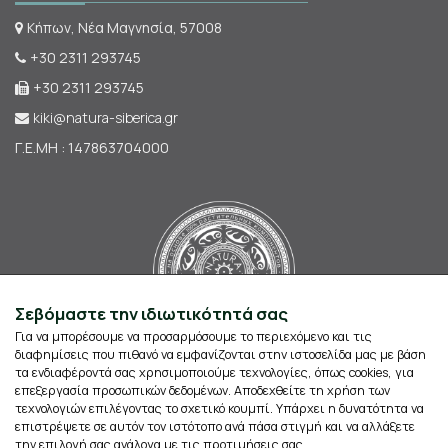
Κήπων, Νέα Μαγνησία, 57008
+30 2311 293745
+30 2311 293745
kiki@natura-siberica.gr
Γ.Ε.ΜΗ : 147863704000
Σεβόμαστε την ιδιωτικότητά σας
Για να μπορέσουμε να προσαρμόσουμε το περιεχόμενο και τις
διαφημίσεις που πιθανό να εμφανίζονται στην ιστοσελίδα μας με βάση
τα ενδιαφέροντά σας χρησιμοποιούμε τεχνολογίες, όπως cookies, για
επεξεργασία προσωπικών δεδομένων. Αποδεχθείτε τη χρήση των
τεχνολογιών επιλέγοντας το σχετικό κουμπί. Υπάρχει η δυνατότητα να
επιστρέψετε σε αυτόν τον ιστότοπο ανά πάσα στιγμή και να αλλάξετε
την επιλογή σας ανάλογα με τις προτιμήσεις σας.