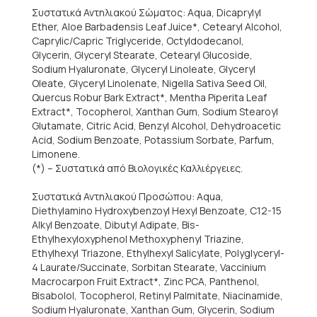
Συστατικά Αντηλιακού Σώματος: Aqua, Dicaprylyl
Ether, Aloe Barbadensis Leaf Juice*, Cetearyl Alcohol,
Caprylic/Capric Triglyceride, Octyldodecanol,
Glycerin, Glyceryl Stearate, Cetearyl Glucoside,
Sodium Hyaluronate, Glyceryl Linoleate, Glyceryl
Oleate, Glyceryl Linolenate, Nigella Sativa Seed Oil,
Quercus Robur Bark Extract*, Mentha Piperita Leaf
Extract*, Tocopherol, Xanthan Gum, Sodium Stearoyl
Glutamate, Citric Acid, Benzyl Alcohol, Dehydroacetic
Acid, Sodium Benzoate, Potassium Sorbate, Parfum,
Limonene.
(*) – Συστατικά από Βιολογικές Καλλιέργειες.
Συστατικά Αντηλιακού Προσώπου: Aqua,
Diethylamino Hydroxybenzoyl Hexyl Benzoate, C12-15
Alkyl Benzoate, Dibutyl Adipate, Bis-
Ethylhexyloxyphenol Methoxyphenyl Triazine,
Ethylhexyl Triazone, Ethylhexyl Salicylate, Polyglyceryl-
4 Laurate/Succinate, Sorbitan Stearate, Vaccinium
Macrocarpon Fruit Extract*, Zinc PCA, Panthenol,
Bisabolol, Tocopherol, Retinyl Palmitate, Niacinamide,
Sodium Hyaluronate, Xanthan Gum, Glycerin, Sodium