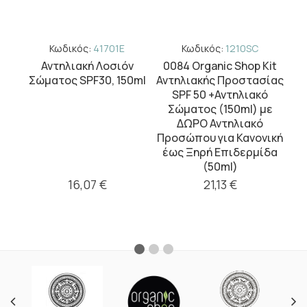
Κωδικός:
41701E
Κωδικός:
1210SC
Kit
Αντηλιακή Λοσιόν
0084 Organic Shop Kit
ίας
Σώματος SPF30, 150ml
Αντηλιακής Προστασίας
ό
SPF 50 +Αντηλιακό
με
Σώματος (150ml) με
ΔΩΡΟ Αντηλιακό
ική
Προσώπου για Κανονική
δα
έως Ξηρή Επιδερμίδα
(50ml)
16,07 €
21,13 €