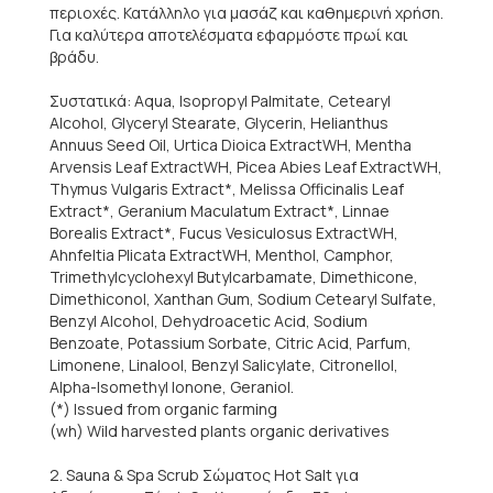
περιοχές. Κατάλληλο για μασάζ και καθημερινή χρήση.
Για καλύτερα αποτελέσματα εφαρμόστε πρωί και
βράδυ.
Συστατικά: Aqua, Isopropyl Palmitate, Cetearyl
Alcohol, Glyceryl Stearate, Glycerin, Helianthus
Annuus Seed Oil, Urtica Dioica ExtractWH, Mentha
Arvensis Leaf ExtractWH, Picea Abies Leaf ExtractWH,
Thymus Vulgaris Extract*, Melissa Officinalis Leaf
Extract*, Geranium Maculatum Extract*, Linnae
Borealis Extract*, Fucus Vesiculosus ExtractWH,
Ahnfeltia Plicata ExtractWH, Menthol, Camphor,
Trimethylcyclohexyl Butylcarbamate, Dimethicone,
Dimethiconol, Xanthan Gum, Sodium Cetearyl Sulfate,
Benzyl Alcohol, Dehydroacetic Acid, Sodium
Benzoate, Potassium Sorbate, Citric Acid, Parfum,
Limonene, Linalool, Benzyl Salicylate, Citronellol,
Alpha-Isomethyl Ionone, Geraniol.
(*) Issued from organic farming
(wh) Wild harvested plants organic derivatives
2. Sauna & Spa Scrub Σώματος Hot Salt για