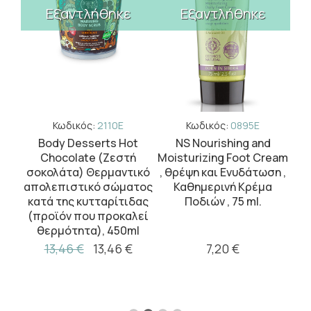
Εξαντλήθηκε
Εξαντλήθηκε
Κωδικός:
2110E
Κωδικός:
0895E
mer
Body Desserts Hot
NS Nourishing and
O
Chocolate (Ζεστή
Moisturizing Foot Cream
ng
σοκολάτα) Θερμαντικό
, θρέψη και Ενυδάτωση ,
Αφ
ινό
απολεπιστικό σώματος
Καθημερινή Κρέμα
Yo
50ml
κατά της κυτταρίτιδας
Ποδιών , 75 ml.
Blu
(προϊόν που προκαλεί
για
θερμότητα), 450ml
13,46 €
13,46 €
7,20 €