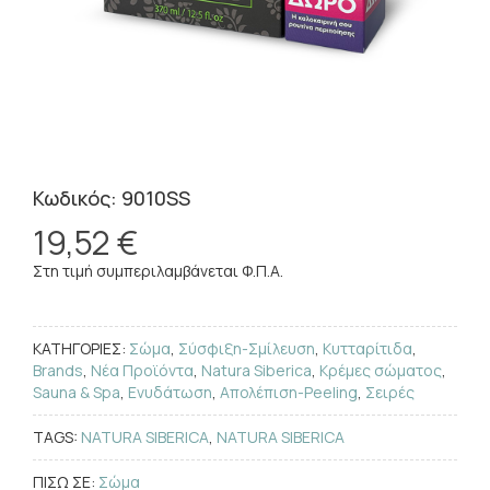
Κωδικός: 9010SS
19,52 €
Στη τιμή συμπεριλαμβάνεται Φ.Π.Α.
ΚΑΤΗΓΟΡΙΕΣ:
Σώμα
,
Σύσφιξη-Σμίλευση
,
Κυτταρίτιδα
,
Brands
,
Νέα Προϊόντα
,
Natura Siberica
,
Κρέμες σώματος
,
Sauna & Spa
,
Ενυδάτωση
,
Απολέπιση-Peeling
,
Σειρές
TAGS:
NATURA SIBERICA
,
NATURA SIBERICA
ΠΙΣΩ ΣΕ:
Σώμα