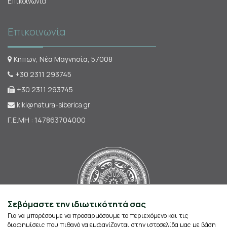
Επικοινωνία
Επικοινωνία
Κήπων, Νέα Μαγνησία, 57008
+30 2311 293745
+30 2311 293745
kiki@natura-siberica.gr
Γ.Ε.ΜΗ : 147863704000
Σεβόμαστε την ιδιωτικότητά σας
Για να μπορέσουμε να προσαρμόσουμε το περιεχόμενο και τις
διαφημίσεις που πιθανό να εμφανίζονται στην ιστοσελίδα μας με βάση