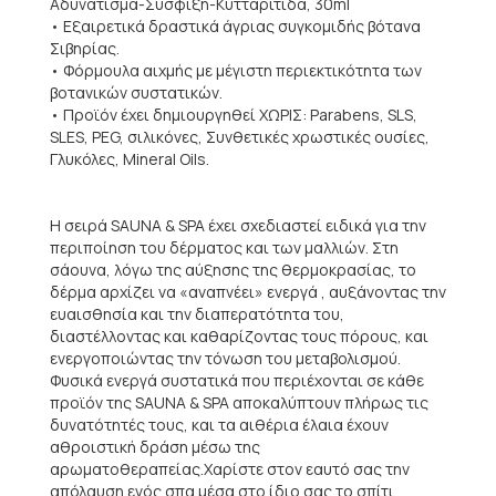
Αδυνάτισμα-Σύσφιξη-Κυτταρίτιδα, 30ml
• Εξαιρετικά δραστικά άγριας συγκομιδής βότανα
Σιβηρίας.
• Φόρμουλα αιχμής με μέγιστη περιεκτικότητα των
βοτανικών συστατικών.
• Προϊόν έχει δημιουργηθεί ΧΩΡΙΣ: Parabens, SLS,
SLES, PEG, σιλικόνες, Συνθετικές χρωστικές ουσίες,
Γλυκόλες, Mineral Oils.
Η σειρά SAUNA & SPA έχει σχεδιαστεί ειδικά για την
περιποίηση του δέρματος και των μαλλιών. Στη
σάουνα, λόγω της αύξησης της θερμοκρασίας, το
δέρμα αρχίζει να «αναπνέει» ενεργά , αυξάνοντας την
ευαισθησία και την διαπερατότητα του,
διαστέλλοντας και καθαρίζοντας τους πόρους, και
ενεργοποιώντας την τόνωση του μεταβολισμού.
Φυσικά ενεργά συστατικά που περιέχονται σε κάθε
προϊόν της SAUNA & SPA αποκαλύπτουν πλήρως τις
δυνατότητές τους, και τα αιθέρια έλαια έχουν
αθροιστική δράση μέσω της
αρωματοθεραπείας.Χαρίστε στον εαυτό σας την
απόλαυση ενός σπα μέσα στο ίδιο σας το σπίτι...