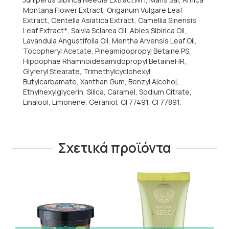
Montana Flower Extract, Origanum Vulgare Leaf
Extract, Centella Asiatica Extract, Camellia Sinensis
Leaf Extract*, Salvia Sclarea Oil, Abies Sibirica Oil,
Lavandula Angustifolia Oil, Mentha Arvensis Leaf Oil,
Tocopheryl Acetate, Pineamidopropyl Betaine PS,
Hippophae Rhamnoidesamidopropyl BetaineHR,
Glyreryl Stearate, Trimethylcyclohexyl
Butylcarbamate, Xanthan Gum, Benzyl Alcohol,
Ethylhexylglycerin, Silica, Caramel, Sodium Citrate,
Linalool, Limonene, Geraniol, CI 77491, CI 77891.
Σχετικά προϊόντα