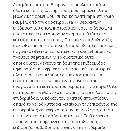
Δοκιμάστε αυτό το θερμαντικό απολεπιστικό με
άλατα κατά της κυτταρίτιδας που περιέχει έλαιο
βιολογικής αρκεύθου, σιβηρικό αλάτι rapa, επιλόβιο
και μέλι από την οροσειρά Altai. Η θερμαντική
επίδραση του απολεπιστικού βοηθάει τα δραστικά
συστατικά να διεισδύσουν ακόμα πιο βαθιά στα
κύτταρα της επιδερμίδας. Το εκχύλισμα βιολογικής
αρκεύθου περιέχει ρητίνη, λιπαρά οξέα, φυτικό κερί,
οργανικά οξέα και χρωστικές ενώ είναι εξαιρετικά
πλούσιο σε βιταμίνη C. Τα συστατικά αυτά
αποκαθιστούν ενεργά τη δομή της επιδερμίδας,
αφήνοντάς την σφριγηλή και ελαστική. Το σιβηρικό
αλάτι rapa είναι πλούσιο σε μακροστοιχεία και
ιχνοστοιχεία που ενισχύουν την ανοσία και
αναγεννούν τα κύτταρα του δέρματος ενώ παράλληλα
διατηρούν την ελαστικότητα και τη σφριγηλότητα της
επιδερμίδας. Οι κόκκοι του αλατιού απολεπίζουν
απαλά τα νεκρά κύτταρα, λειαίνουν την επιφάνεια της
επιδερμίδας και ενεργοποιούν την κυκλοφορία του
αίματος στους υποδόριους ιστούς. Το βιολογικό
πράσινο τσάι συμβάλλει στην αποτοξίνωση,
καθαρίζει σε βάθος και τονώνει την επιδερμίδα,