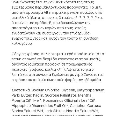
βελτιώνοντας έτσι την ανθεκτικότητά της στους
εξωτερικούς περιβαλλοντικούς παράγοντες. Το μέλι
από την οροσειρά Altai περιέχει μεγάλη ποικιλία από
μεταλλικά άλατα, όπως και βιταμίνες ?, ?, ?, ?, ?, ? και
βιταμίνες της ομάδας Β, που διευκολύνουν την
αποστράγγιση των υγρών από τους ιστούς,
ενυδατώνουν και συσφίγγουν την επιδερμίδα,
ενεργοποιώντας κατ’ αυτόν τον τρόπο τη σύνθεση
κολλαγόνου.
Οδηγίες χρήσης: Απλώστε μια μικρή ποσότητα από το
scrub σε νωπή επιδερμίδα κάνοντας ελαφρύ μασάζ,
δίνοντας ιδιαίτερη προσοχή σε προβληματικές
περιοχές (γοφούς, κοιλιά κλπ.). Αφήστε το για 5
λεπτά και στη συνέχεια ξεπλύνετε με νερό.Συνίσταται
η χρήση του από μία έως τρείς φορές την εβδομάδα.
Συστατικά: Sodium Chloride, Glycerin, Butyrospermum
Parkii Butter, Kaolin, Sucrose Palmitate, Mentha
Piperita Oil*, Mel*, Rosmarinus Officinalis Leaf Oil*,
Hippophae Rhamnoides Fruit Oil*, Camphor, Cortusa
Sibrica Extract WH, Larix Sibirica Needle ExtractWH,
Juniperus Sibirica Needle ExtractWH, Maris Sal, Arnica