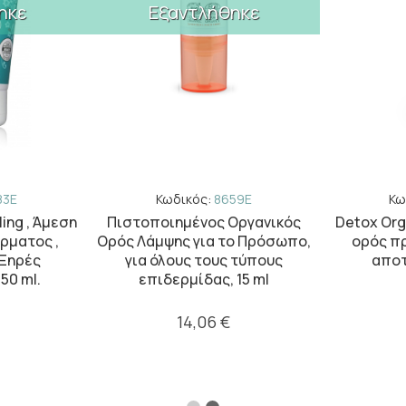
ηκε
Εξαντλήθηκε
83E
Κωδικός:
8659E
Κω
ing , Άμεση
Πιστοποιημένος Οργανικός
Detox Org
ρματος ,
Ορός Λάμψης για το Πρόσωπο,
ορός π
 Ξηρές
για όλους τους τύπους
αποτ
50 ml.
επιδερμίδας, 15 ml
14,06 €