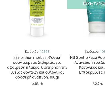
Εξαντλήθ
Κωδικός:
1286E
Κωδικός:
10
am ,
«7 northern herbs», Φυσική
NS Gentle Face Peel
οδοντόκρεμα Σιβηρίας, για
Ανανέωση του Δέ
λους
αφαίρεση πλάκας, διατήρηση την
Κανονικές και
υγείας δοντιών και ούλων, και
Επιδερμίδες ,1
0ml.
δροσερή αναπνοή, 100gr
5,98 €
7,23 €