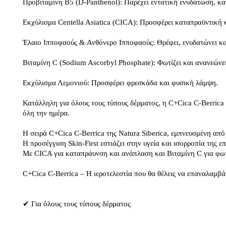
Προβιταμίνη Β5 (D-Panthenol): Παρέχει εντατική ενυδάτωση, κατ
Εκχύλισμα Centella Asiatica (CICA): Προσφέρει καταπραϋντική 
Έλαιο Ιπποφαούς & Ανθόνερο Ιπποφαούς: Θρέφει, ενυδατώνει και
Βιταμίνη C (Sodium Ascorbyl Phosphate): Φωτίζει και ανανεώνε
Εκχύλισμα Λεμονιού: Προσφέρει φρεσκάδα και φυσική λάμψη.
Κατάλληλη για όλους τους τύπους δέρματος, η C+Cica C-Berrica
όλη την ημέρα.
Η σειρά C+Cica C-Berrica της Natura Siberica, εμπνευσμένη από 
Η προσέγγιση Skin-First εστιάζει στην υγεία και ισορροπία της
Με CICA για καταπράυνση και ανάπλαση και Βιταμίνη C για φωτει
C+Cica C-Berrica – Η ιεροτελεστία που θα θέλεις να επαναλαμβά
✔ Για όλους τους τύπους δέρματος ​