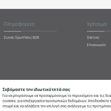
Πληροφορίες
Χρήσιμα
Συχνές Ερωτήσεις Β2Β
Σχετικά
Επικοινωνία
Σεβόμαστε την ιδιωτικότητά σας
Για να μπορέσουμε να προσαρμόσουμε το περιεχόμενο και τις δι
cookies, για επεξεργασία προσωπικών δεδομένων. Αποδεχθείτε τη
στιγμή και να αλλάξετε την επιλογή σας ανάλογα με τις προτιμήσει
© Copyright 2026 - NATURA SIBERICA GREECE. All rights reserved.