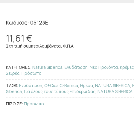
Κωδικός: 05123E
11,61 €
Στη τιμή συμπεριλαμβάνεται Φ.Π.Α.
ΚΑΤΗΓΟΡΙΕΣ:
Natura Siberica
,
Ενυδάτωση
,
Νέα Προϊόντα
,
Κρέμες
Σειρές
,
Πρόσωπο
TAGS:
Ενυδάτωση
,
C+Cica C-Berrica
,
Ημέρα
,
NATURA SIBERICA
,
Siberica
,
Για όλους τους τύπους Επιδερμίδας
,
NATURA SIBERICA
ΠΙΣΩ ΣΕ:
Πρόσωπο