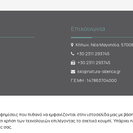
Επικοινωνία
Κήπων, Νέα Μαγνησία, 5700
+30 2311 293745
+30 2311 293745
kiki@natura-siberica.gr
Γ.Ε.ΜΗ : 147863704000
αφημίσεις που πιθανό να εμφανίζονται στην ιστοσελίδα μας με βά
 χρήση των τεχνολογιών επιλέγοντας το σχετικό κουμπί. Υπάρχει 
ς σας.