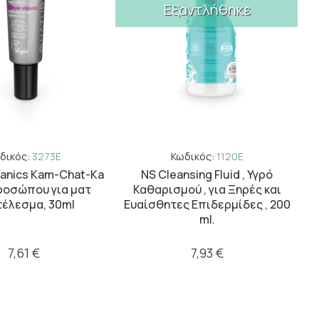
Εξαντλήθηκε
δικός:
3273E
Κωδικός:
1120E
anics Kam-Chat-Ka
NS Cleansing Fluid , Υγρό
Πι
ροσώπου για ματ
Καθαρισμού , για Ξηρές και
έλεσμα, 30ml
Ευαίσθητες Επιδερμίδες , 200
ml.
7,61 €
7,93 €