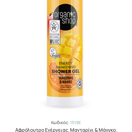
Κωδικός:
1519E
Aφρόλουτρο Eνέργειας, Μανταρίνι & Μάνγκο,