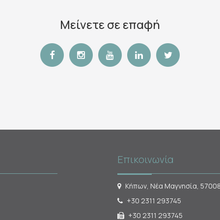
Μείνετε σε επαφή
Επικοινωνία
Κήπων, Νέα Μαγνησία, 5700
+30 2311 293745
+30 2311 293745