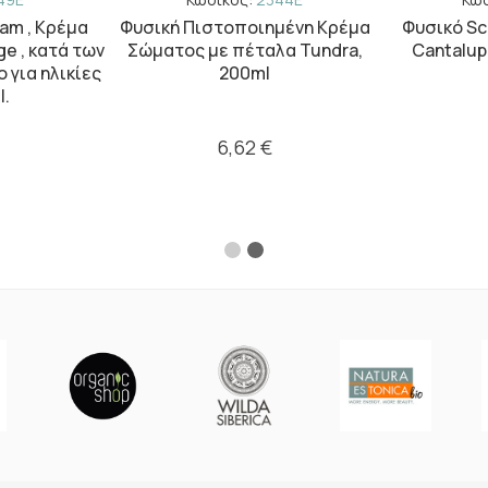
eam , Κρέμα
Φυσική Πιστοποιημένη Κρέμα
Φυσικό Sc
ge , κατά των
Σώματος με πέταλα Tundra,
Cantalup
 για ηλικίες
200ml
l.
6,62 €