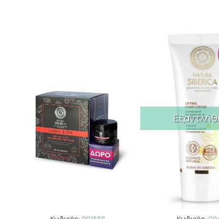
Εξαντλήθ
Κωδικός:
9015SS
Κωδικός:
09