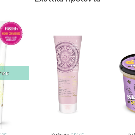
ηκε
49E
Κωδικός:
2344E
Κωδ