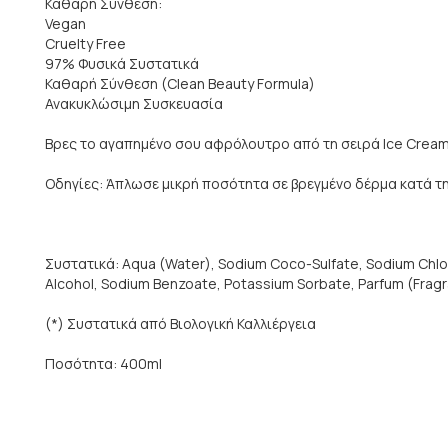
Καθαρή Σύνθεση:
Vegan
Cruelty Free
97% Φυσικά Συστατικά
Καθαρή Σύνθεση (Clean Beauty Formula)
Ανακυκλώσιμη Συσκευασία
Βρες το αγαπημένο σου αφρόλουτρο από τη σειρά Ice Cream
Οδηγίες: Άπλωσε μικρή ποσότητα σε βρεγμένο δέρμα κατά τη
Συστατικά: Aqua (Water), Sodium Coco-Sulfate, Sodium Chloride
Alcohol, Sodium Benzoate, Potassium Sorbate, Parfum (Frag
(*) Συστατικά από Βιολογική Καλλιέργεια
Ποσότητα: 400ml