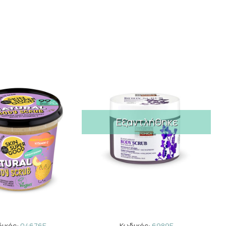
Εξαντλήθηκε
ικός:
04676E
Κωδικός:
6989E