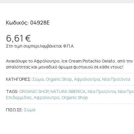
Κωδικός: 04928E
6,61 €
Στη τιμή συμπεριλαμβάνεται Φ.Π.Α.
Ανακάλυψε το Αφρόλουτρο, Ice Cream Pistachio Gelato, από την
απαλότητας και μοναδικό άρωμα φιστικιού σε κάθε ντους!
ΚΑΤΗΓΟΡΙΕΣ:
Σώμα
,
Organic Shop
,
Αφρόλουτρα
,
Νέα Προϊόντα
TAGS:
ORGANIC SHOP
,
NATURA SIBERICA
,
Νέα Προϊόντα
,
Νέα Πρ
Επιδερμίδας
,
Αφρόλουτρο
,
Organic Shop
ΠΙΣΩ ΣΕ:
Σώμα